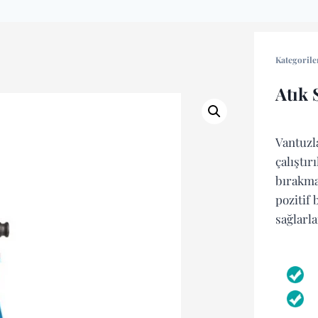
Kategorile
Atık 
Vantuzl
çalıştır
bırakma
pozitif 
sağlarla