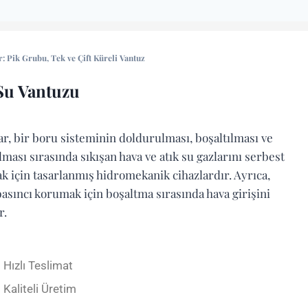
r:
Pik Grubu
,
Tek ve Çift Küreli Vantuz
Su Vantuzu
ar, bir boru sisteminin doldurulması, boşaltılması ve
ılması sırasında sıkışan hava ve atık su gazlarını serbest
k için tasarlanmış hidromekanik cihazlardır. Ayrıca,
basıncı korumak için boşaltma sırasında hava girişini
r.
Hızlı Teslimat
Kaliteli Üretim