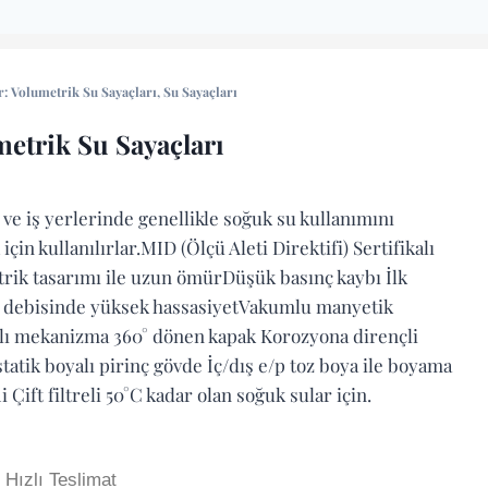
r:
Volumetrik Su Sayaçları
,
Su Sayaçları
etrik Su Sayaçları
 ve iş yerlerinde genellikle soğuk su kullanımını
için kullanılırlar.MID (Ölçü Aleti Direktifi) Sertifikalı
rik tasarımı ile uzun ömürDüşük basınç kaybı İlk
 debisinde yüksek hassasiyetVakumlu manyetik
ı mekanizma 360° dönen kapak Korozyona dirençli
tatik boyalı pirinç gövde İç/dış e/p toz boya ile boyama
i Çift filtreli 50°C kadar olan soğuk sular için.
Hızlı Teslimat