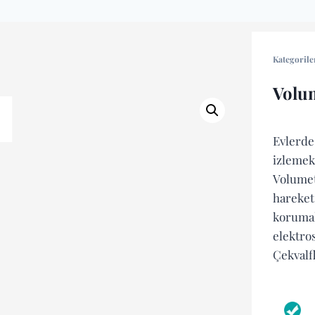
Kategorile
Volum
Evlerde
izlemek 
Volumet
hareket
korumal
elektros
Çekvalfl