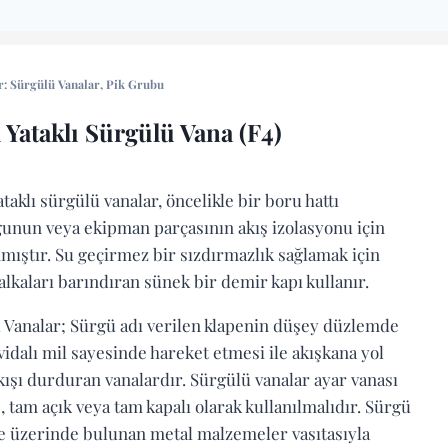
r:
Sürgülü Vanalar
,
Pik Grubu
 Yataklı Sürgülü Vana (F4)
taklı sürgülü vanalar, öncelikle bir boru hattı
unun veya ekipman parçasının akış izolasyonu için
nmıştır. Su geçirmez bir sızdırmazlık sağlamak için
alkaları barındıran sünek bir demir kapı kullanır.
 Vanalar; Sürgü adı verilen klapenin düşey düzlemde
vidalı mil sayesinde hareket etmesi ile akışkana yol
akışı durduran vanalardır. Sürgülü vanalar ayar vanası
, tam açık veya tam kapalı olarak kullanılmalıdır. Sürgü
e üzerinde bulunan metal malzemeler vasıtasıyla