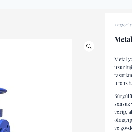
Kategorile
Metal
Metal ya
uzunluğ
tasarla
bronz h
Sürgülü
sonsuz 
verip, 
olmayıp
ve gövd