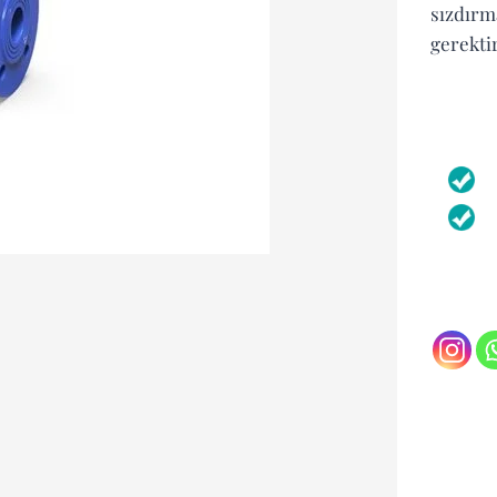
sızdırma
gerekti