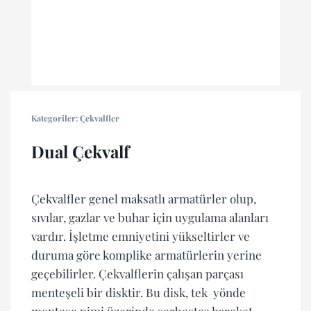
Kategoriler:
Çekvalfler
Dual Çekvalf
Çekvalfler genel maksatlı armatürler olup,
sıvılar, gazlar ve buhar için uygulama alanları
vardır. İşletme emniyetini yükseltirler ve
duruma göre komplike armatürlerin yerine
geçebilirler. Çekvalflerin çalışan parçası
menteşeli bir disktir. Bu disk, tek yönde
menteşe pimi üzerinde serbestçe hareket