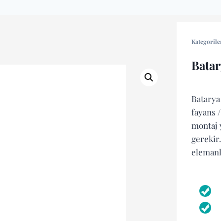
Kategorile
Batar
Batarya
fayans 
montaj 
gerekir
elemanl