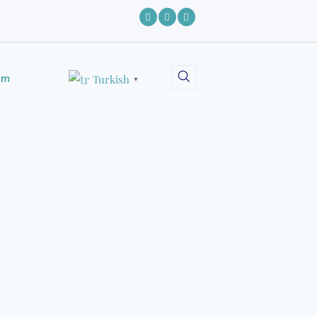
şim
Turkish
▼