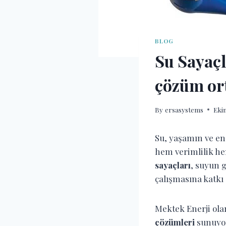
BLOG
Su Sayaçl
çözüm or
By
ersasystems
Ekim
Su, yaşamın ve en
hem verimlilik he
sayaçları
, suyun 
çalışmasına katkı
Mektek Enerji olar
çözümleri
sunuyor