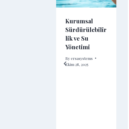
Kurumsal
Sürdürülebilir
lik ve Su
Yönetimi
slik
By
ersasystems
utucular
Ekim 28, 2025
eden
llanılır?
sisatlarda
ltreleme ile
istem
oruma
ehberi