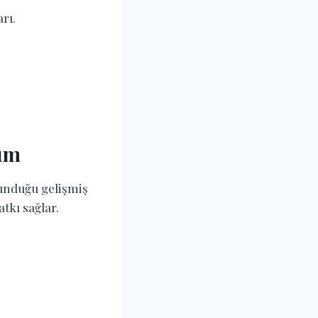
rı.
çüm
sunduğu gelişmiş
tkı sağlar.