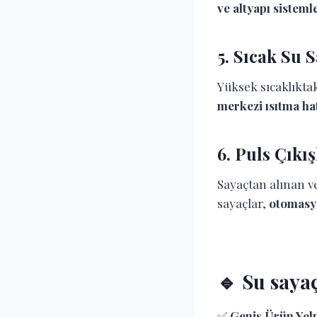
ve altyapı sisteml
5.
Sıcak Su S
Yüksek sıcaklıkta
merkezi ısıtma ha
6.
Puls Çıkış
Sayaçtan alınan ve
sayaçlar,
otomasyo
🔹 Su saya
✅
Geniş Ürün Yelp