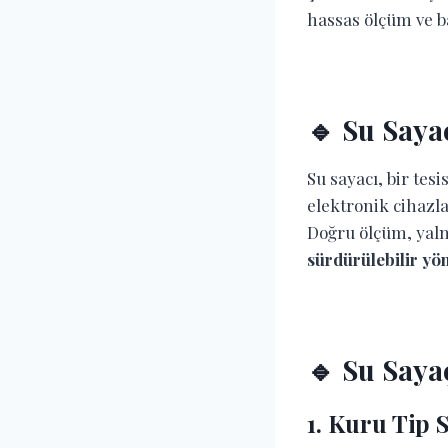
hassas ölçüm ve ba
🔹 Su Saya
Su sayacı, bir te
elektronik cihazla
Doğru ölçüm, yaln
sürdürülebilir yö
🔹 Su Saya
1.
Kuru Tip 