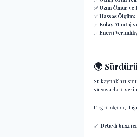
✅
Uzun Ömür ve D
✅
Hassas Ölçüm:
✅
Kolay Montaj v
✅
Enerji Verimliliğ
🌍 Sürdürü
Su kaynakları sın
su sayaçları,
verim
Doğru ölçüm, doğr
🔗
Detaylı bilgi iç