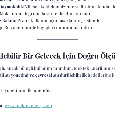
ayanıklılık:
Yüksek kaliteli malzeme ve üretim standartla
Maksimum doğrulukla veri elde etme imkânı.
e Bakım:
Pratik kullanım için tasarlanmış sistemler.
i:
Su yönetiminde kayıpları minimuma indirir.
lebilir Bir Gelecek İçin Doğru Öl
ırlı, ancak bilinçli kullanım mümkün. Mektek Enerji’nin 
li su yönetimi ve çevresel sürdürülebilirlik
hedeflerine ka
u yönetimin ilk adımıdır.
in:
www.mektekenerji.com