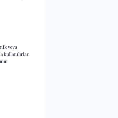
anik veya
 kullanılırlar.
ının