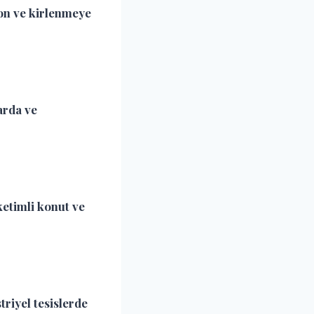
on ve kirlenmeye
arda ve
ketimli konut ve
triyel tesislerde