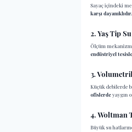
Sayaç içindeki m
karşı dayanıklıdır
2.
Yaş Tip Su
Ölçüm mekanizmas
endüstriyel tesisl
3.
Volumetri
Küçük debilerde b
ofislerde
yaygın ol
4.
Woltman T
Büyük su hatların