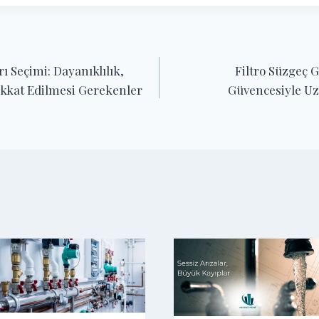
ı Seçimi: Dayanıklılık,
Filtro Süzgeç G
ikkat Edilmesi Gerekenler
Güvencesiyle U