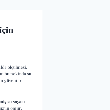
için
lde ölçülmesi,
tam bu noktada
su
in güvenilir
miş su sayacı
p uzun ömür,