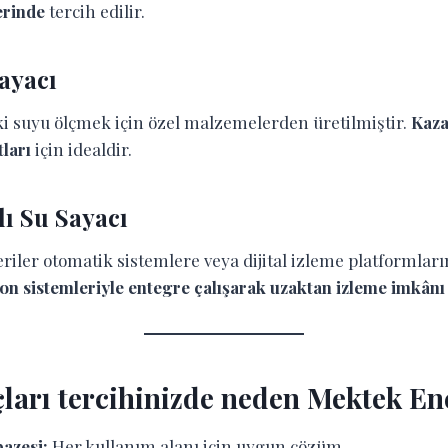
erinde
tercih edilir.
ayacı
ki suyu ölçmek için özel malzemelerden üretilmiştir.
Kaza
tları
için idealdir.
lı Su Sayacı
riler otomatik sistemlere veya dijital izleme platformların
n sistemleriyle entegre çalışarak uzaktan izleme imkânı
çları tercihinizde neden Mektek Ene
azesi:
Her kullanım alanı için uygun çözüm.