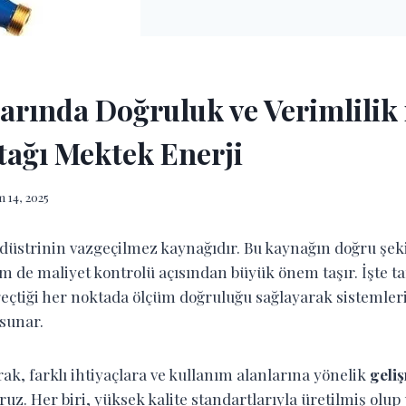
arında Doğruluk ve Verimlilik 
tağı Mektek Enerji
 14, 2025
düstrinin vazgeçilmez kaynağıdır. Bu kaynağın doğru şeki
m de maliyet kontrolü açısından büyük önem taşır. İşte 
geçtiği her noktada ölçüm doğruluğu sağlayarak sistemler
 sunar.
ak, farklı ihtiyaçlara ve kullanım alanlarına yönelik
geliş
uz. Her biri, yüksek kalite standartlarıyla üretilmiş olu