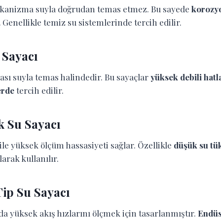
ekanizma suyla doğrudan temas etmez. Bu sayede
korozy
.
Genellikle temiz su sistemlerinde tercih edilir.
 Sayacı
ı suyla temas halindedir. Bu sayaçlar
yüksek debili hatl
erde
tercih edilir.
k Su Sayacı
ile yüksek ölçüm hassasiyeti sağlar. Özellikle
düşük su tü
arak kullanılır.
ip Su Sayacı
da yüksek akış hızlarını ölçmek için tasarlanmıştır.
Endüs