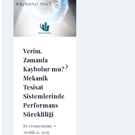
Su
Sayaçlarınd
Teknik
Verim,
Uzmanlık:
Zamanla
Doğru Ölçü
Kaybolur mu?
Uzun Ömür,
Mekanik
Maksimum
Tesisat
Verim
Sistemlerinde
By
ersasystems
Performans
Ekim 23, 2025
Sürekliliği
By
ersasystems
Aralık 21, 2025