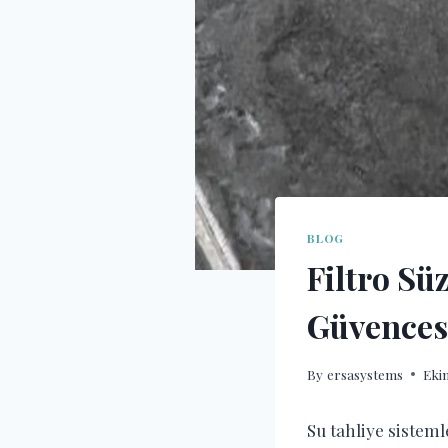
BLOG
Filtro Sü
Güvencesi
By
ersasystems
Ekim
Su tahliye sisteml