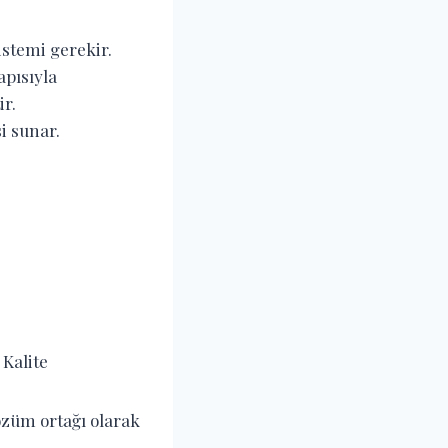
istemi gerekir.
apısıyla
ir.
i sunar.
 Kalite
özüm ortağı olarak