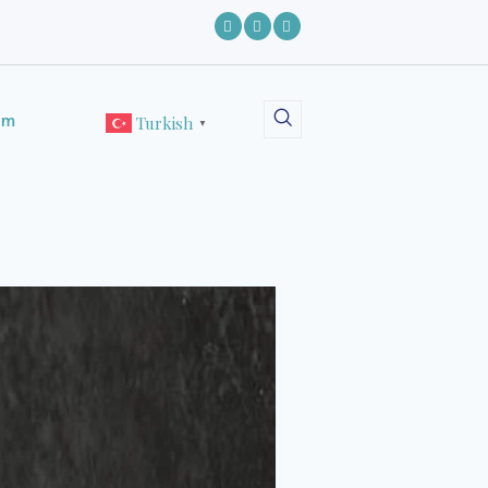
şim
Turkish
▼