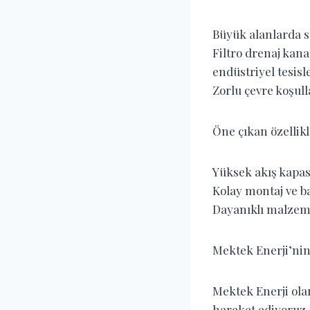
Büyük alanlarda su
Filtro drenaj kana
endüstriyel tesisl
Zorlu çevre koşull
Öne çıkan özellikl
Yüksek akış kapas
Kolay montaj ve 
Dayanıklı malzeme
Mektek Enerji’nin 
Mektek Enerji ola
hareket ediyoruz.