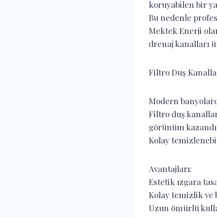
koruyabilen bir ya
Bu nedenle profesy
Mektek Enerji olar
drenaj kanalları 
Filtro Duş Kanalla
Modern banyolarda
Filtro duş kanall
görünüm kazandır
Kolay temizlenebil
Avantajları:
Estetik ızgara tas
Kolay temizlik ve
Uzun ömürlü kul