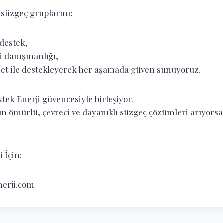
 süzgeç gruplarını;
 destek,
i danışmanlığı,
met ile destekleyerek her aşamada güven sunuyoruz.
ektek Enerji güvencesiyle birleşiyor.
un ömürlü, çevreci ve dayanıklı süzgeç çözümleri arıyorsa
 İçin:
erji.com