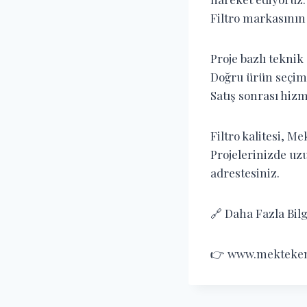
Filtro markasının
Proje bazlı teknik
Doğru ürün seçim
Satış sonrası hiz
Filtro kalitesi, M
Projelerinizde uz
adrestesiniz.
🔗 Daha Fazla Bilgi
👉 www.mekteken