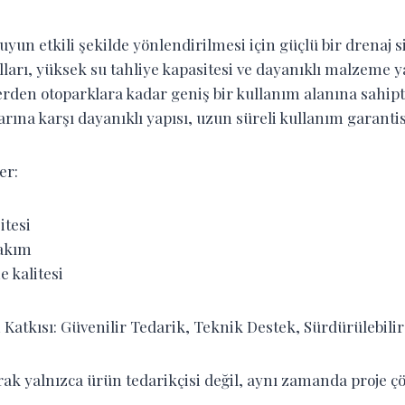
yun etkili şekilde yönlendirilmesi için güçlü bir drenaj s
lları, yüksek su tahliye kapasitesi ve dayanıklı malzeme y
erden otoparklara kadar geniş bir kullanım alanına sahipt
arına karşı dayanıklı yapısı, uzun süreli kullanım garantis
er:
itesi
bakım
 kalitesi
Katkısı: Güvenilir Tedarik, Teknik Destek, Sürdürülebilir
rak yalnızca ürün tedarikçisi değil, aynı zamanda proje ç