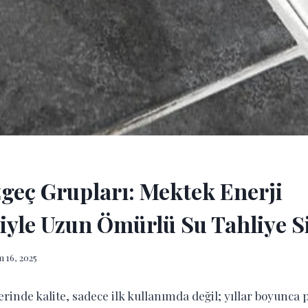
zgeç Grupları: Mektek Enerji
yle Uzun Ömürlü Su Tahliye S
 16, 2025
erinde kalite, sadece ilk kullanımda değil; yıllar boyunca