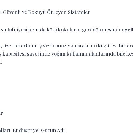
rı: Güvenli ve Kokuyu Önleyen Sistemler
m su tahliyesi hem de kötü kokuların geri dönmesini engell
rı, özel tasarlanmış sızdırmaz yapısıyla bu iki görevi bir ar
ş kapasitesi sayesinde yoğun kullanım alanlarında bile kes
r.
:
ar
lları: Endüstriyel Gücün Adı