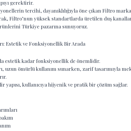
pıyı gerektirir.
onellerin tercihi, dayanıklılığıyla öne çıkan Filtro marka
ak, Filtro’nun yüksek standartlarda üretilen duş kanalları
ürünlerini Türkiye pazarına sunuyoruz.
rı: Estetik ve Fonksiyonellik Bir Arada
 estetik kadar fonksiyonellik de önemlidir.
arı, uzun ömürlü kullanım sunarken, zarif tasarımıyla m
ır.
ir yapısı, kullanıcıya hijyenik ve pratik bir çözüm sağlar.
arımları
 bakım
lanım