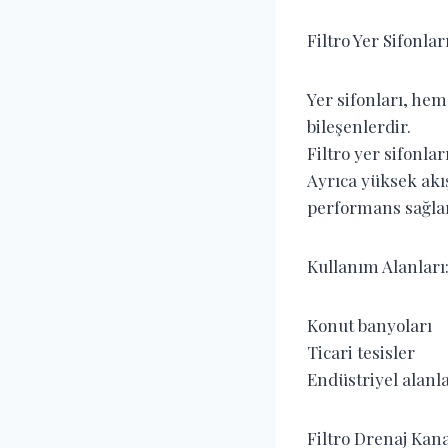
Filtro Yer Sifonla
Yer sifonları, he
bileşenlerdir.
Filtro yer sifonla
Ayrıca yüksek akı
performans sağla
Kullanım Alanları
Konut banyoları
Ticari tesisler
Endüstriyel alanl
Filtro Drenaj Kana